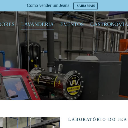
Como vender um Jeans
SAIBA MAIS
DORES
LAVANDERIA
EVENTOS
GASTRONOMI
LABORATÓRIO DO JEA