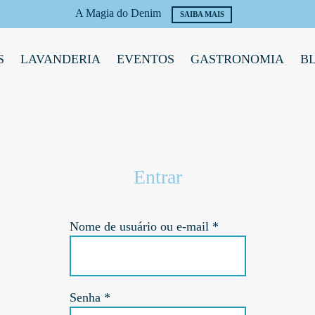
A Magia do Denim
SAIBA MAIS
S
LAVANDERIA
EVENTOS
GASTRONOMIA
B
Entrar
Obrigatório
Nome de usuário ou e-mail
*
Obrigatório
Senha
*