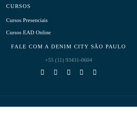
CURSOS
Cursos Presenciais
Cursos EAD Online
FALE COM A DENIM CITY SÃO PAULO
+55 (11) 93431-0604
Política de Privacidade
Termos e Condições
©2025 Denim City SP - Por
Pixel Project
.